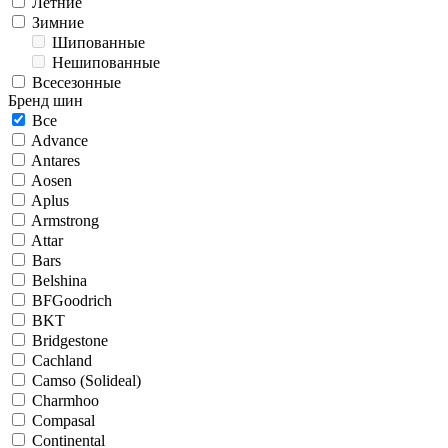
Летние
Зимние
Шипованные
Нешипованные
Всесезонные
Бренд шин
Все
Advance
Antares
Aosen
Aplus
Armstrong
Attar
Bars
Belshina
BFGoodrich
BKT
Bridgestone
Cachland
Camso (Solideal)
Charmhoo
Compasal
Continental