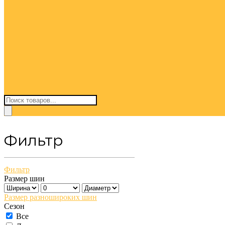
Поиск
товаров
Фильтр
Фильтр
Размер шин
Размер разношироких шин
Сезон
Все