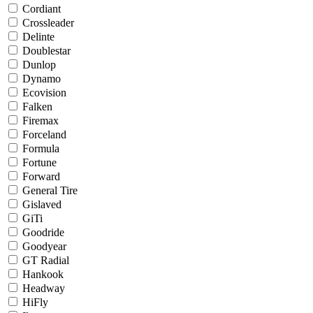
Cordiant
Crossleader
Delinte
Doublestar
Dunlop
Dynamo
Ecovision
Falken
Firemax
Forceland
Formula
Fortune
Forward
General Tire
Gislaved
GiTi
Goodride
Goodyear
GT Radial
Hankook
Headway
HiFly