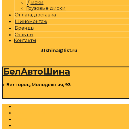
Диски
Грузовые диски
Оплата, доставка
Шиномонтаж
Бренды
Отзывы
Контакты
31shina@list.ru
0
Р
Cart
БелАвтоШина
г.Белгород, Молодежная, 93
0
Р
Cart
Шины
Грузовые шины
Диски
Грузовые диски