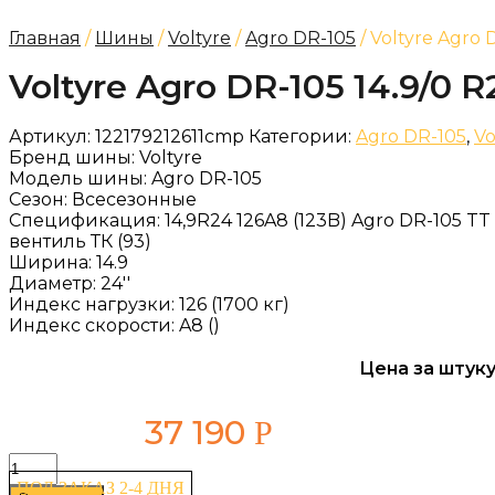
Главная
/
Шины
/
Voltyre
/
Agro DR-105
/ Voltyre Agro 
Voltyre Agro DR-105 14.9/0 
Артикул:
122179212611cmp
Категории:
Agro DR-105
,
Vo
Бренд шины:
Voltyre
Модель шины:
Agro DR-105
Сезон:
Всесезонные
Спецификация:
14,9R24 126A8 (123B) Agro DR-105 
вентиль ТК (93)
Ширина:
14.9
Диаметр:
24''
Индекс нагрузки:
126 (1700 кг)
Индекс скорости:
A8 ()
Цена за штуку
37 190
Р
Количество
товара
ПОД ЗАКАЗ 2-4 ДНЯ