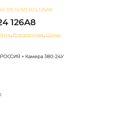
DR-105 14.9/0 R24 126A8
R24 126A8
ltyre
,
Всесезонная
,
Шины
TT РОССИЯ + Камера 380-24У
: