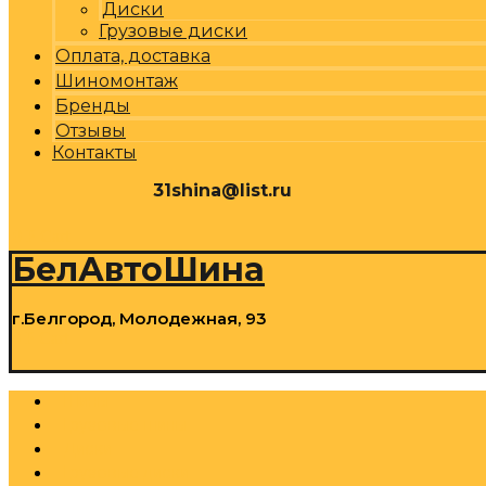
Диски
Грузовые диски
Оплата, доставка
Шиномонтаж
Бренды
Отзывы
Контакты
31shina@list.ru
0
Р
Cart
БелАвтоШина
г.Белгород, Молодежная, 93
0
Р
Cart
Шины
Грузовые шины
Диски
Грузовые диски