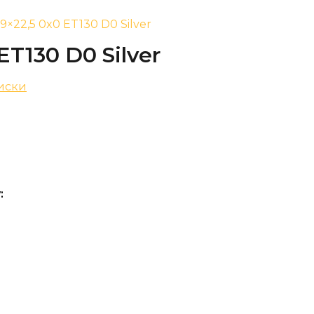
 9×22,5 0x0 ET130 D0 Silver
 ET130 D0 Silver
иски
: