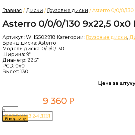
Главная
/
Диски
/
Грузовые диски
/ Asterro 0/0/0/130
Asterro 0/0/0/130 9x22,5 0x0
Артикул:
WHS502918
Категории:
Грузовые диски
,
Д
Бренд диска:
Asterro
Модель диска:
0/0/0/130
Ширина:
9''
Диаметр:
22,5''
PCD:
0x0
Вылет:
130
Цена за штуку
9 360
Р
Количество
товара
ПОД ЗАКАЗ 2-4 ДНЯ
В корзину
Asterro
0/0/0/130
9x22,5