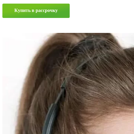
0x0
ET130
Купить в рассрочку
D0
Silver
Прокрутка
вверх