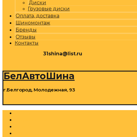
Диски
Грузовые диски
Оплата, доставка
Шиномонтаж
Бренды
Отзывы
Контакты
31shina@list.ru
0
Р
Cart
БелАвтоШина
г.Белгород, Молодежная, 93
0
Р
Cart
Шины
Грузовые шины
Диски
Грузовые диски