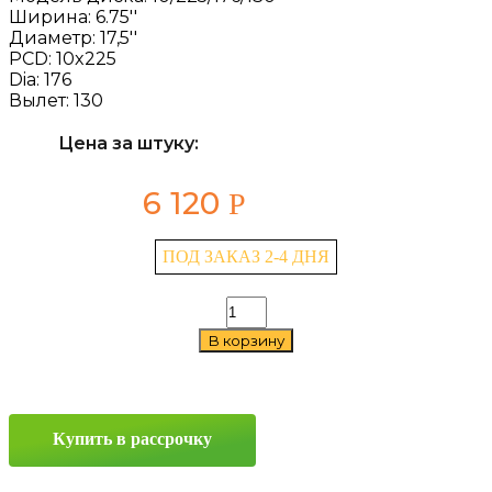
Ширина:
6.75''
Диаметр:
17,5''
PCD:
10x225
Dia:
176
Вылет:
130
Цена за штуку:
6 120
Р
ПОД ЗАКАЗ 2-4 ДНЯ
Количество
товара
В корзину
Asterro
10/225/176/130
6.75x17,5
10x225
ET130
Купить в рассрочку
D176
Silver