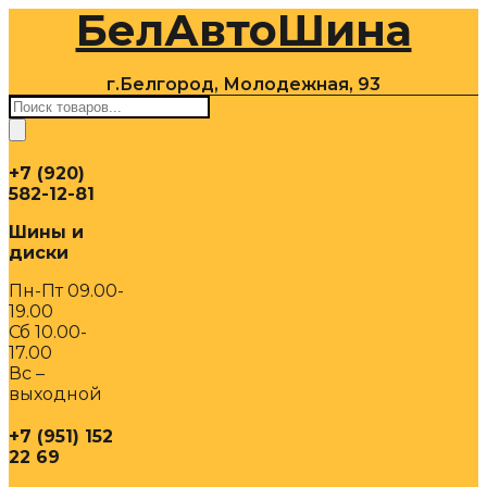
БелАвтоШина
Перейти
к
содержимому
г.Белгород, Молодежная, 93
Поиск
товаров
+7 (920)
582-12-81
Шины и
диски
Пн-Пт 09.00-
19.00
Сб 10.00-
17.00
Вс –
выходной
+7 (951) 152
22 69