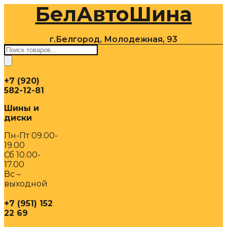
БелАвтоШина
Перейти
к
содержимому
г.Белгород, Молодежная, 93
Поиск
товаров
+7 (920)
582-12-81
Шины и
диски
Пн-Пт 09.00-
19.00
Сб 10.00-
17.00
Вс –
выходной
+7 (951) 152
22 69