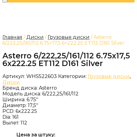
Главная
/
Диски
/
Грузовые диски
/ Asterro
6/222,25/161/112 6.75×17,5 6×222.25 ET112 D161 Silver
Asterro 6/222,25/161/112 6.75x17,5
6x222.25 ET112 D161 Silver
Артикул:
WHS522603
Категории:
Грузовые диски
,
Диски
Бренд диска:
Asterro
Модель диска:
6/222,25/161/112
Ширина:
6.75''
Диаметр:
17,5''
PCD:
6x222.25
Dia:
161
Вылет:
112
Цена за штуку: