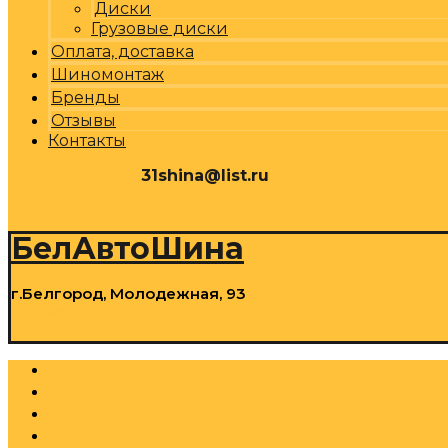
Диски
Грузовые диски
Оплата, доставка
Шиномонтаж
Бренды
Отзывы
Контакты
31shina@list.ru
0
Р
Cart
БелАвтоШина
г.Белгород, Молодежная, 93
0
Р
Cart
Шины
Грузовые шины
Диски
Грузовые диски