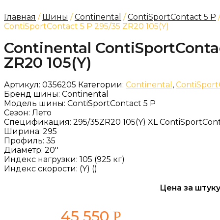
Главная
/
Шины
/
Continental
/
ContiSportContact 5 P
ContiSportContact 5 P 295/35 ZR20 105(Y)
Continental ContiSportConta
ZR20 105(Y)
Артикул:
0356205
Категории:
Continental
,
ContiSport
Бренд шины:
Continental
Модель шины:
ContiSportContact 5 P
Сезон:
Лето
Спецификация:
295/35ZR20 105(Y) XL ContiSportCont
Ширина:
295
Профиль:
35
Диаметр:
20''
Индекс нагрузки:
105 (925 кг)
Индекс скорости:
(Y) ()
Цена за штуку
45 550
Р