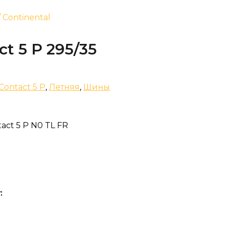
/ Continental
ct 5 P 295/35
Contact 5 P
,
Летняя
,
Шины
act 5 P N0 TL FR
: