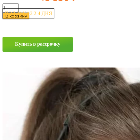
Количество
товара
ПОД ЗАКАЗ 2-4 ДНЯ
В корзину
Continental
ContiSportContact
5
P
295/35
Купить в рассрочку
ZR20
105(Y)
Прокрутка
вверх