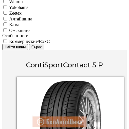
Winrun
Yokohama
Zeetex
Алтайшина
Кама
Омскшина
Особенности
Коммерческие/RxxC
Найти шины
Сброс
ContiSportContact 5 P