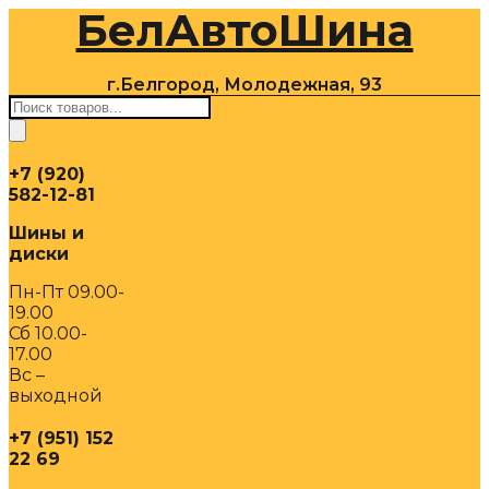
БелАвтоШина
Перейти
к
содержимому
г.Белгород, Молодежная, 93
Поиск
товаров
+7 (920)
582-12-81
Шины и
диски
Пн-Пт 09.00-
19.00
Сб 10.00-
17.00
Вс –
выходной
+7 (951) 152
22 69