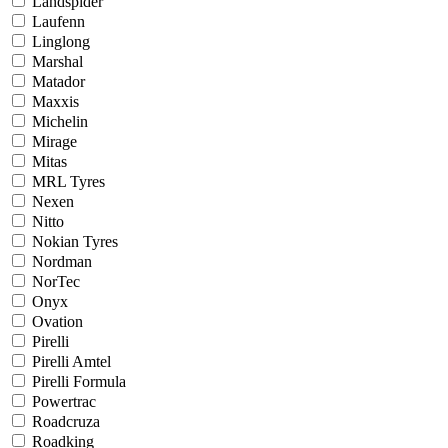
Landspider
Laufenn
Linglong
Marshal
Matador
Maxxis
Michelin
Mirage
Mitas
MRL Tyres
Nexen
Nitto
Nokian Tyres
Nordman
NorTec
Onyx
Ovation
Pirelli
Pirelli Amtel
Pirelli Formula
Powertrac
Roadcruza
Roadking