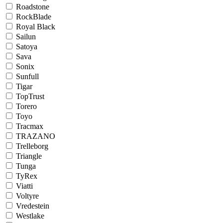
Roadstone
RockBlade
Royal Black
Sailun
Satoya
Sava
Sonix
Sunfull
Tigar
TopTrust
Torero
Toyo
Tracmax
TRAZANO
Trelleborg
Triangle
Tunga
TyRex
Viatti
Voltyre
Vredestein
Westlake