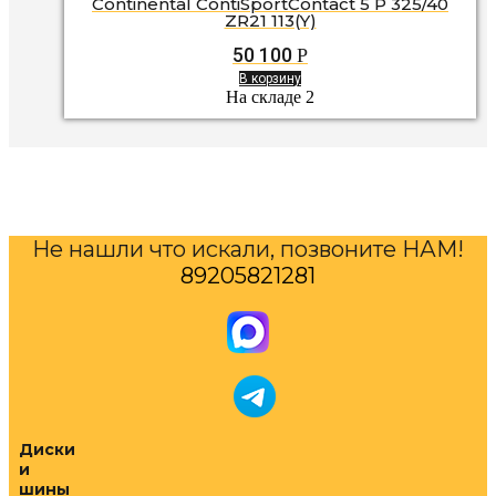
Continental ContiSportContact 5 P 325/40
ZR21 113(Y)
50 100
Р
В корзину
На складе 2
Не нашли что искали, позвоните НАМ!
89205821281
Диски
и
шины