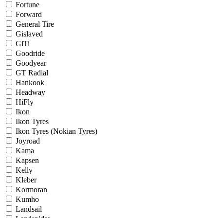
Fortune
Forward
General Tire
Gislaved
GiTi
Goodride
Goodyear
GT Radial
Hankook
Headway
HiFly
Ikon
Ikon Tyres
Ikon Tyres (Nokian Tyres)
Joyroad
Kama
Kapsen
Kelly
Kleber
Kormoran
Kumho
Landsail