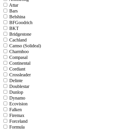
Attar
Bars
Belshina
BFGoodrich
BKT
Bridgestone
Cachland
Camso (Solideal)
Charmhoo
Compasal
Continental
Cordiant
Crossleader
Delinte
Doublestar
Dunlop
Dynamo
Ecovision
Falken
Firemax
Forceland
Formula