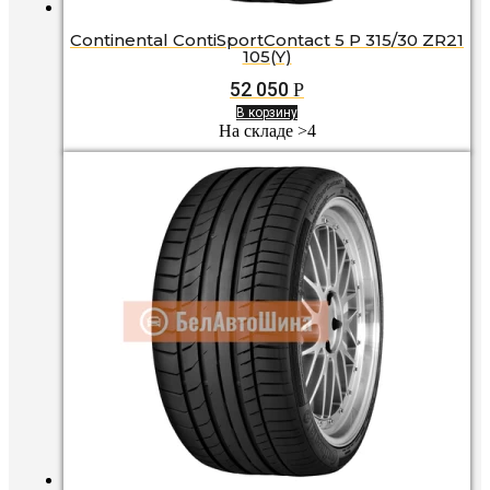
Continental ContiSportContact 5 P 315/30 ZR21
105(Y)
52 050
Р
В корзину
На складе >4