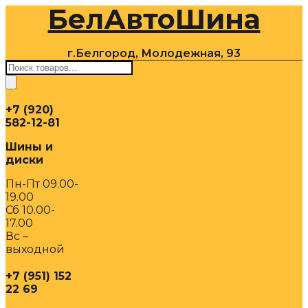
БелАвтоШина
Перейти
к
содержимому
г.Белгород, Молодежная, 93
Поиск
товаров
+7 (920)
582-12-81
Шины и
диски
Пн-Пт 09.00-
19.00
Сб 10.00-
17.00
Вс –
выходной
+7 (951) 152
22 69