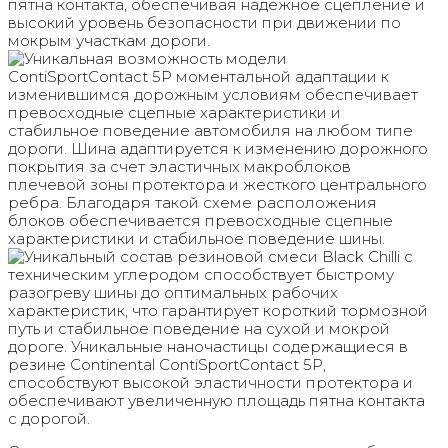
пятна контакта, обеспечивая надежное сцепление и
высокий уровень безопасности при движении по
мокрым участкам дороги.
Уникальная возможность модели
ContiSportContact 5P моментальной адаптации к
изменившимся дорожным условиям обеспечивает
превосходные сцепные характеристики и
стабильное поведение автомобиля на любом типе
дороги. Шина адаптируется к изменению дорожного
покрытия за счет эластичных макроблоков
плечевой зоны протектора и жесткого центрального
ребра. Благодаря такой схеме расположения
блоков обеспечивается превосходные сцепные
характеристики и стабильное поведение шины.
Уникальный состав резиновой смеси Black Chilli с
техническим углеродом способствует быстрому
разогреву шины до оптимальных рабочих
характеристик, что гарантирует короткий тормозной
путь и стабильное поведение на сухой и мокрой
дороге. Уникальные наночастицы содержащиеся в
резине Continental ContiSportContact 5P,
способствуют высокой эластичности протектора и
обеспечивают увеличенную площадь пятна контакта
с дорогой.