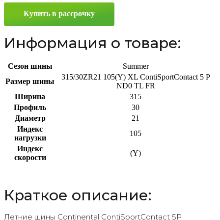
315/30
Купить в рассрочку
ZR21
105(Y)
Информация о товаре:
Сезон шины
Summer
315/30ZR21 105(Y) XL ContiSportContact 5 P
Размер шины
ND0 TL FR
Ширина
315
Профиль
30
Диаметр
21
Индекс
105
нагрузки
Индекс
(Y)
скорости
Краткое описание:
Летние шины Continental ContiSportContact 5P