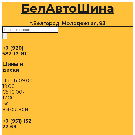
БелАвтоШина
Перейти
к
содержимому
г.Белгород, Молодежная, 93
Поиск
товаров
+7 (920)
582-12-81
Шины и
диски
Пн-Пт 09.00-
19.00
Сб 10.00-
17.00
Вс –
выходной
+7 (951) 152
22 69