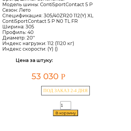
Модель шины:
ContiSportContact 5 P
Сезон:
Лето
Спецификация:
305/40ZR20 112(Y) XL
ContiSportContact 5 P N0 TL FR
Ширина:
305
Профиль:
40
Диаметр:
20''
Индекс нагрузки:
112 (1120 кг)
Индекс скорости:
(Y) ()
Цена за штуку:
53 030
Р
ПОД ЗАКАЗ 2-4 ДНЯ
Количество
товара
В корзину
Continental
ContiSportContact
5
P