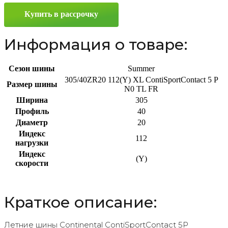
305/40
Купить в рассрочку
ZR20
112(Y)
Информация о товаре:
Сезон шины
Summer
305/40ZR20 112(Y) XL ContiSportContact 5 P
Размер шины
N0 TL FR
Ширина
305
Профиль
40
Диаметр
20
Индекс
112
нагрузки
Индекс
(Y)
скорости
Краткое описание:
Летние шины Continental ContiSportContact 5P