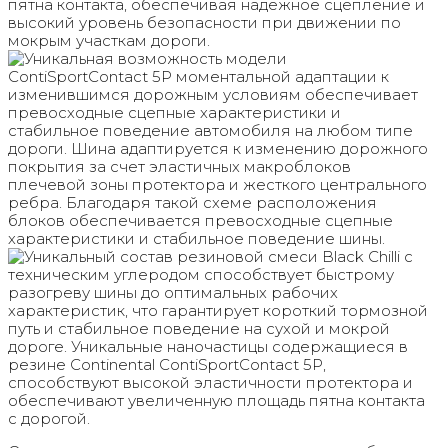
пятна контакта, обеспечивая надежное сцепление и
высокий уровень безопасности при движении по
мокрым участкам дороги.
Уникальная возможность модели
ContiSportContact 5P моментальной адаптации к
изменившимся дорожным условиям обеспечивает
превосходные сцепные характеристики и
стабильное поведение автомобиля на любом типе
дороги. Шина адаптируется к изменению дорожного
покрытия за счет эластичных макроблоков
плечевой зоны протектора и жесткого центрального
ребра. Благодаря такой схеме расположения
блоков обеспечивается превосходные сцепные
характеристики и стабильное поведение шины.
Уникальный состав резиновой смеси Black Chilli с
техническим углеродом способствует быстрому
разогреву шины до оптимальных рабочих
характеристик, что гарантирует короткий тормозной
путь и стабильное поведение на сухой и мокрой
дороге. Уникальные наночастицы содержащиеся в
резине Continental ContiSportContact 5P,
способствуют высокой эластичности протектора и
обеспечивают увеличенную площадь пятна контакта
с дорогой.