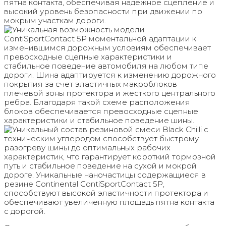
пятна контакта, обеспечивая надежное сцепление и
высокий уровень безопасности при движении по
мокрым участкам дороги.
Уникальная возможность модели
ContiSportContact 5P моментальной адаптации к
изменившимся дорожным условиям обеспечивает
превосходные сцепные характеристики и
стабильное поведение автомобиля на любом типе
дороги. Шина адаптируется к изменению дорожного
покрытия за счет эластичных макроблоков
плечевой зоны протектора и жесткого центрального
ребра. Благодаря такой схеме расположения
блоков обеспечивается превосходные сцепные
характеристики и стабильное поведение шины.
Уникальный состав резиновой смеси Black Chilli с
техническим углеродом способствует быстрому
разогреву шины до оптимальных рабочих
характеристик, что гарантирует короткий тормозной
путь и стабильное поведение на сухой и мокрой
дороге. Уникальные наночастицы содержащиеся в
резине Continental ContiSportContact 5P,
способствуют высокой эластичности протектора и
обеспечивают увеличенную площадь пятна контакта
с дорогой.