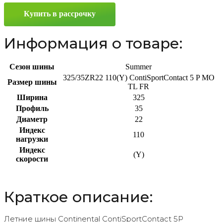
325/35
Купить в рассрочку
ZR22
110(Y)
Информация о товаре:
Сезон шины
Summer
325/35ZR22 110(Y) ContiSportContact 5 P MO
Размер шины
TL FR
Ширина
325
Профиль
35
Диаметр
22
Индекс
110
нагрузки
Индекс
(Y)
скорости
Краткое описание:
Летние шины Continental ContiSportContact 5P