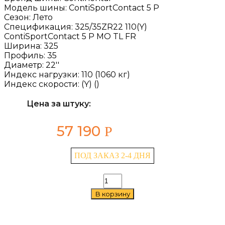
Модель шины:
ContiSportContact 5 P
Сезон:
Лето
Спецификация:
325/35ZR22 110(Y)
ContiSportContact 5 P MO TL FR
Ширина:
325
Профиль:
35
Диаметр:
22''
Индекс нагрузки:
110 (1060 кг)
Индекс скорости:
(Y) ()
Цена за штуку:
57 190
Р
ПОД ЗАКАЗ 2-4 ДНЯ
Количество
товара
В корзину
Continental
ContiSportContact
5
P