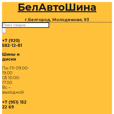
БелАвтоШина
Перейти
к
содержимому
г.Белгород, Молодежная, 93
Поиск
товаров
+7 (920)
582-12-81
Шины и
диски
Пн-Пт 09.00-
19.00
Сб 10.00-
17.00
Вс –
выходной
+7 (951) 152
22 69