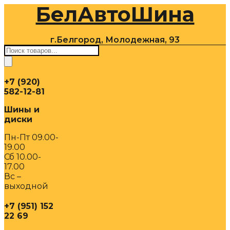
БелАвтоШина
Перейти
к
содержимому
г.Белгород, Молодежная, 93
Поиск
товаров
+7 (920)
582-12-81
Шины и
диски
Пн-Пт 09.00-
19.00
Сб 10.00-
17.00
Вс –
выходной
+7 (951) 152
22 69