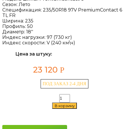
Сезон:
Лето
Спецификация:
235/50R18 97V PremiumContact 6
TL FR
Ширина:
235
Профиль:
50
Диаметр:
18''
Индекс нагрузки:
97 (730 кг)
Индекс скорости:
V (240 км\ч)
Цена за штуку:
23 120
Р
ПОД ЗАКАЗ 2-4 ДНЯ
Количество
товара
В корзину
Continental
PremiumContact
6
235/50
R18