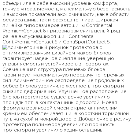
объединила в себе высокий уровень комфорта,
точную управляемость, максимальную безопасность
и высокие показатели экономичности, как в области
ресурса шины, так и расхода топлива. Широкая
линейка типоразмеров автошины Continental
PremiumContact 6 призвана заменить целый ряд
ранее выпускавшихся шин Continental
ContiPremiumContact 5 и ContiSportContact 5.
Асимметричный рисунок протектора с
оптимизированным дизайном макро-блоков
гарантирует надежное сцепление, уверенную
управляемость и устойчивость в поворотах.
Совмещенная структура плечевых блоков
гарантирует максимальную передачу поперечных
сил. Асимметричное распределение продольных
ребер блоков увеличило жесткость протектора и
снизило деформацию. Улучшенное расположение
блоков протектора существенно увеличило
площадь пятна контакта шины с дорогой. Новая
формула резиновой смеси с кристаллическим
кремнием обеспечивает шине короткий тормозной
путь на сухой и мокрой дороге. Добавление в резину
протектора полимеров увеличило прочность
протектора и увеличило ходимость шины.