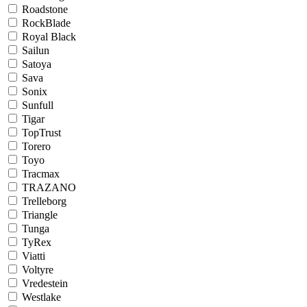
Roadstone
RockBlade
Royal Black
Sailun
Satoya
Sava
Sonix
Sunfull
Tigar
TopTrust
Torero
Toyo
Tracmax
TRAZANO
Trelleborg
Triangle
Tunga
TyRex
Viatti
Voltyre
Vredestein
Westlake