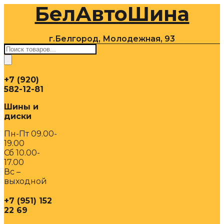
БелАвтоШина
Перейти
к
содержимому
г.Белгород, Молодежная, 93
Поиск
товаров
+7 (920)
582-12-81
Шины и
диски
Пн-Пт 09.00-
19.00
Сб 10.00-
17.00
Вс –
выходной
+7 (951) 152
22 69