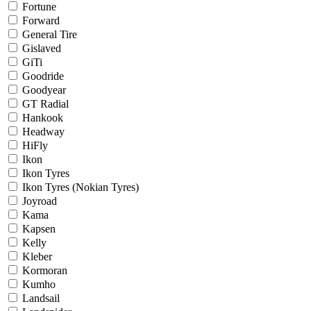
Fortune
Forward
General Tire
Gislaved
GiTi
Goodride
Goodyear
GT Radial
Hankook
Headway
HiFly
Ikon
Ikon Tyres
Ikon Tyres (Nokian Tyres)
Joyroad
Kama
Kapsen
Kelly
Kleber
Kormoran
Kumho
Landsail