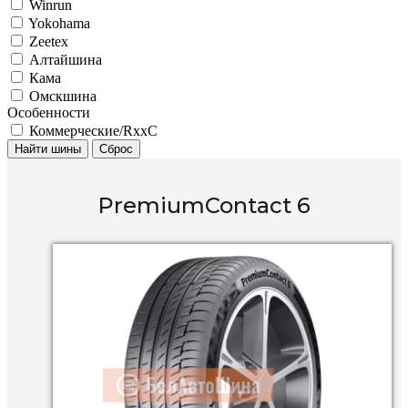
Winrun
Yokohama
Zeetex
Алтайшина
Кама
Омскшина
Особенности
Коммерческие/RxxC
Найти шины
Сброс
PremiumContact 6