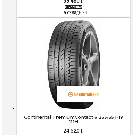
36 480
Р
В корзину
На складе >4
Continental PremiumContact 6 255/55 R19
111H
24 520
Р