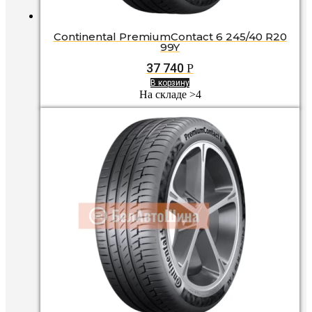
Continental PremiumContact 6 245/40 R20
99Y
37 740
Р
В корзину
На складе >4