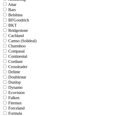
Attar
Bars
Belshina
BFGoodrich
BKT
Bridgestone
Cachland
Camso (Solideal)
Charmhoo
Compasal
Continental
Cordiant
Crossleader
Delinte
Doublestar
Dunlop
Dynamo
Ecovision
Falken
Firemax
Forceland
Formula