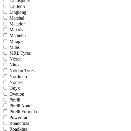
Landspider
Laufenn
Linglong
Marshal
Matador
Maxxis
Michelin
Mirage
Mitas
MRL Tyres
Nexen
Nitto
Nokian Tyres
Nordman
NorTec
Onyx
Ovation
Pirelli
Pirelli Amtel
Pirelli Formula
Powertrac
Roadcruza
Roadking