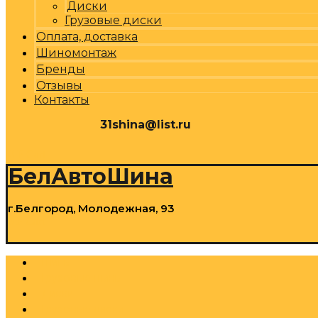
Диски
Грузовые диски
Оплата, доставка
Шиномонтаж
Бренды
Отзывы
Контакты
31shina@list.ru
0
Р
Cart
БелАвтоШина
г.Белгород, Молодежная, 93
0
Р
Cart
Шины
Грузовые шины
Диски
Грузовые диски