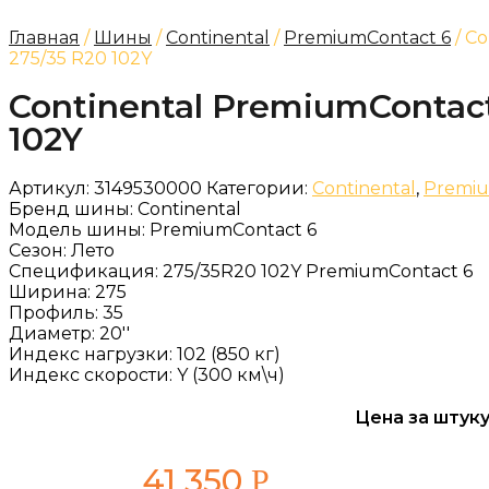
Главная
/
Шины
/
Continental
/
PremiumContact 6
/ C
275/35 R20 102Y
Continental PremiumContact
102Y
Артикул:
3149530000
Категории:
Continental
,
Premiu
Бренд шины:
Continental
Модель шины:
PremiumContact 6
Сезон:
Лето
Спецификация:
275/35R20 102Y PremiumContact 6
Ширина:
275
Профиль:
35
Диаметр:
20''
Индекс нагрузки:
102 (850 кг)
Индекс скорости:
Y (300 км\ч)
Цена за штуку
41 350
Р