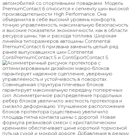
автомобилей со спортивными повадками. Модель
PremiumContact 6 относится к сегменту шин высокой
производительности High Performance. Она
объединила в себе высокий уровень комфорта,
точную управляемость, максимальную безопасность
и высокие показатели экономичности, как в области
ресурса шины, так и расхода топлива. Широкая
линейка типоразмеров автошины Continental
PremiumContact 6 призвана заменить целый ряд
ранее выпускавшихся шин Continental
ContiPremiumContact 5 и ContiSportContact 5.
Асимметричный рисунок протектора с
оптимизированным дизайном макро-блоков
гарантирует надежное сцепление, уверенную
управляемость и устойчивость в поворотах.
Совмещенная структура плечевых блоков
гарантирует максимальную передачу поперечных
сил. Асимметричное распределение продольных
ребер блоков увеличило жесткость протектора и
снизило деформацию. Улучшенное расположение
блоков протектора существенно увеличило
площадь пятна контакта шины с дорогой. Новая
формула резиновой смеси с кристаллическим
кремнием обеспечивает шине короткий тормозной
путь на сухой и мокрой дороге. Добавление в резину