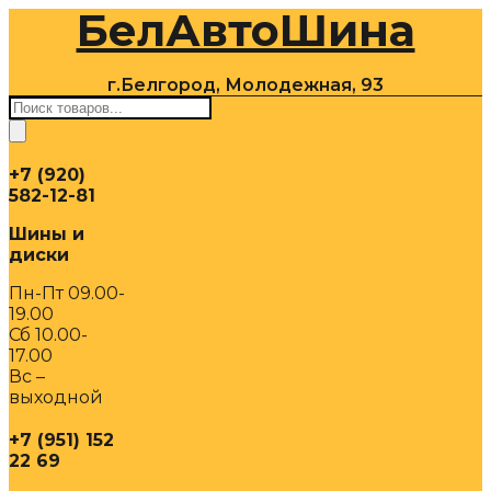
БелАвтоШина
Перейти
к
содержимому
г.Белгород, Молодежная, 93
Поиск
товаров
+7 (920)
582-12-81
Шины и
диски
Пн-Пт 09.00-
19.00
Сб 10.00-
17.00
Вс –
выходной
+7 (951) 152
22 69