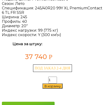
Сезон:
Лето
Спецификация:
245/40R20 99Y XL PremiumContact
6 TL FR SSR
Ширина:
245
Профиль:
40
Диаметр:
20''
Индекс нагрузки:
99 (775 кг)
Индекс скорости:
Y (300 км\ч)
Цена за штуку:
37 740
Р
ПОД ЗАКАЗ 2-4 ДНЯ
Количество
товара
В корзину
Continental
PremiumContact
6
245/40
R20