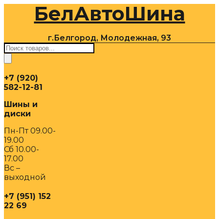
БелАвтоШина
Перейти
к
содержимому
г.Белгород, Молодежная, 93
Поиск
товаров
+7 (920)
582-12-81
Шины и
диски
Пн-Пт 09.00-
19.00
Сб 10.00-
17.00
Вс –
выходной
+7 (951) 152
22 69