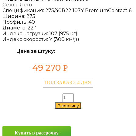
Сезон:
Лето
Спецификация:
275/40R22 107Y PremiumContact 6
Ширина:
275
Профиль:
40
Диаметр:
22''
Индекс нагрузки:
107 (975 кг)
Индекс скорости:
Y (300 км\ч)
Цена за штуку:
49 270
Р
ПОД ЗАКАЗ 2-4 ДНЯ
Количество
товара
В корзину
Continental
PremiumContact
6
275/40
R22
Купить в рассрочку
107Y