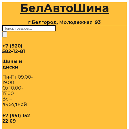
БелАвтоШина
Перейти
к
содержимому
г.Белгород, Молодежная, 93
Поиск
товаров
+7 (920)
582-12-81
Шины и
диски
Пн-Пт 09.00-
19.00
Сб 10.00-
17.00
Вс –
выходной
+7 (951) 152
22 69