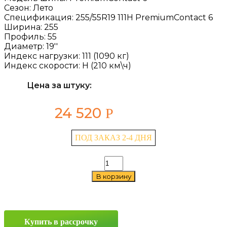
Сезон:
Лето
Спецификация:
255/55R19 111H PremiumContact 6
Ширина:
255
Профиль:
55
Диаметр:
19''
Индекс нагрузки:
111 (1090 кг)
Индекс скорости:
H (210 км\ч)
Цена за штуку:
24 520
Р
ПОД ЗАКАЗ 2-4 ДНЯ
Количество
товара
В корзину
Continental
PremiumContact
6
255/55
R19
Купить в рассрочку
111H