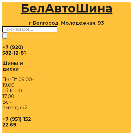
БелАвтоШина
Перейти
к
содержимому
г.Белгород, Молодежная, 93
Поиск
товаров
+7 (920)
582-12-81
Шины и
диски
Пн-Пт 09.00-
19.00
Сб 10.00-
17.00
Вс –
выходной
+7 (951) 152
22 69