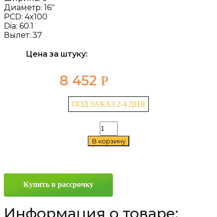
Диаметр:
16''
PCD:
4x100
Dia:
60.1
Вылет:
37
Цена за штуку:
8 452
Р
ПОД ЗАКАЗ 2-4 ДНЯ
Количество
товара
В корзину
iFree
Миконос
(КС946)
6x16
4x100
Купить в рассрочку
ET37
D60.1
Хай
Информация о товаре:
Вэй