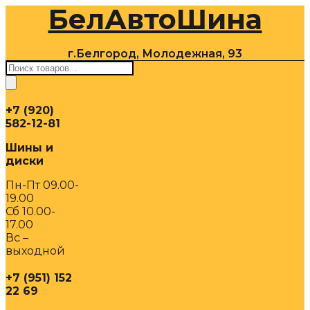
БелАвтоШина
Перейти
к
содержимому
г.Белгород, Молодежная, 93
Поиск
товаров
+7 (920)
582-12-81
Шины и
диски
Пн-Пт 09.00-
19.00
Сб 10.00-
17.00
Вс –
выходной
+7 (951) 152
22 69