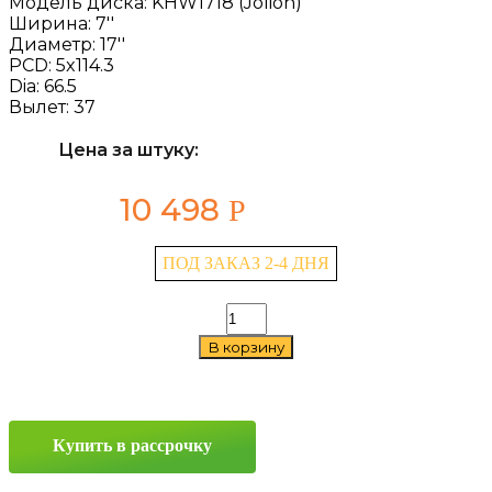
Модель диска:
KHW1718 (Jolion)
Ширина:
7''
Диаметр:
17''
PCD:
5x114.3
Dia:
66.5
Вылет:
37
Цена за штуку:
10 498
Р
ПОД ЗАКАЗ 2-4 ДНЯ
Количество
товара
В корзину
Khomen
Wheels
KHW1718
(Jolion)
7x17
Купить в рассрочку
5x114.3
ET37
D66.5