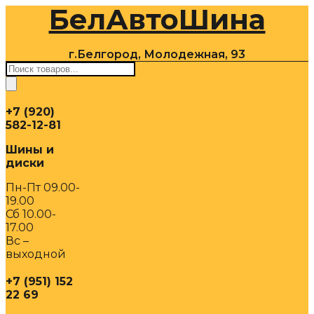
БелАвтоШина
Перейти
к
содержимому
г.Белгород, Молодежная, 93
Поиск
товаров
+7 (920)
582-12-81
Шины и
диски
Пн-Пт 09.00-
19.00
Сб 10.00-
17.00
Вс –
выходной
+7 (951) 152
22 69