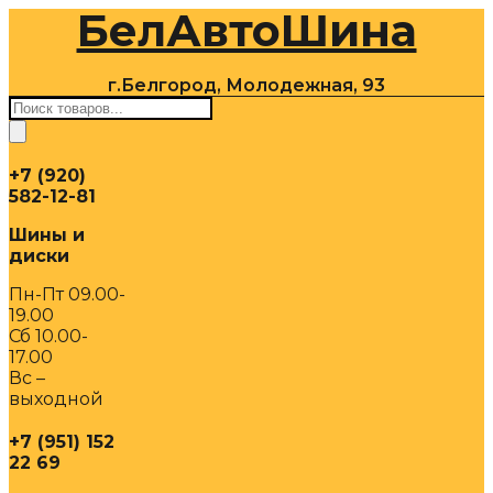
БелАвтоШина
Перейти
к
содержимому
г.Белгород, Молодежная, 93
Поиск
товаров
+7 (920)
582-12-81
Шины и
диски
Пн-Пт 09.00-
19.00
Сб 10.00-
17.00
Вс –
выходной
+7 (951) 152
22 69