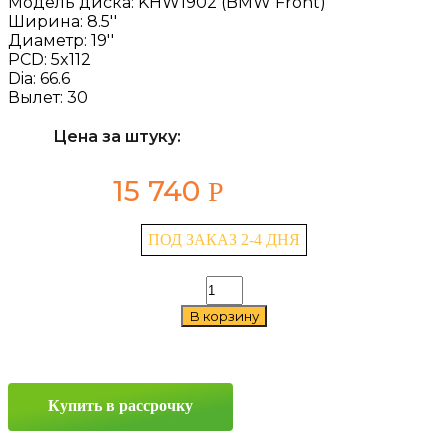
Модель диска:
KHW1902 (BMW Front)
Ширина:
8.5''
Диаметр:
19''
PCD:
5x112
Dia:
66.6
Вылет:
30
Цена за штуку:
15 740
Р
ПОД ЗАКАЗ 2-4 ДНЯ
Количество
товара
В корзину
Khomen
Wheels
KHW1902
(BMW
Front)
Купить в рассрочку
8.5x19
5x112
ET30