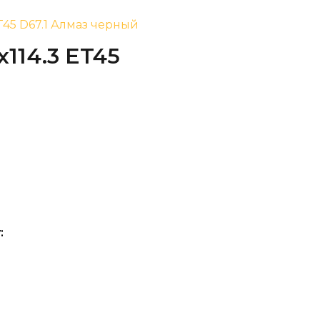
ET45 D67.1 Алмаз черный
x114.3 ET45
: