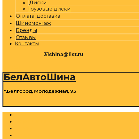
Диски
Грузовые диски
Оплата, доставка
Шиномонтаж
Бренды
Отзывы
Контакты
31shina@list.ru
0
Р
Cart
БелАвтоШина
г.Белгород, Молодежная, 93
0
Р
Cart
Шины
Грузовые шины
Диски
Грузовые диски