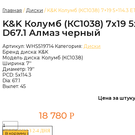
Главная
/
Диски
/ K&K Колумб (КС1038) 7×19 5×114.3 
K&K Колумб (КС1038) 7x19 5
D67.1 Алмаз черный
Артикул:
WHS519714
Категория:
Диски
Бренд диска:
K&K
Модель диска:
Колумб (КС1038)
Ширина:
7''
Диаметр:
19''
PCD:
5x114.3
Dia:
67.1
Вылет:
45
Цена за штуку
18 780
Р
Количество
товара
ПОД ЗАКАЗ 2-4 ДНЯ
В корзину
K&K