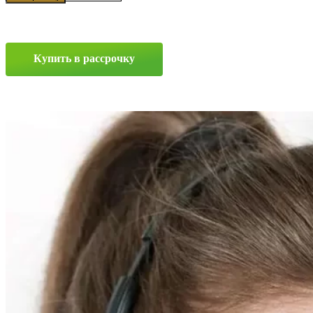
Колумб
(КС1038)
7x19
5x114.3
Купить в рассрочку
ET45
D67.1
Алмаз
черный
Прокрутка
вверх