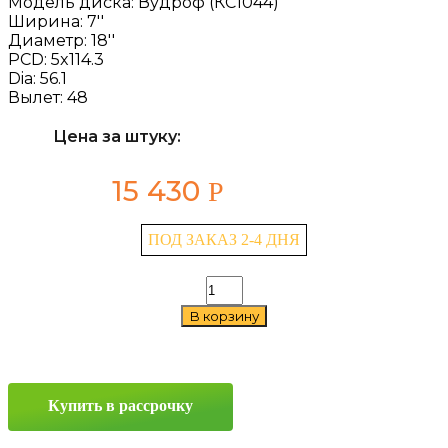
Модель диска:
Вудроф (КС1044)
Ширина:
7''
Диаметр:
18''
PCD:
5x114.3
Dia:
56.1
Вылет:
48
Цена за штуку:
15 430
Р
ПОД ЗАКАЗ 2-4 ДНЯ
Количество
товара
В корзину
K&K
Вудроф
(КС1044)
7x18
5x114.3
Купить в рассрочку
ET48
D56.1
Алмаз