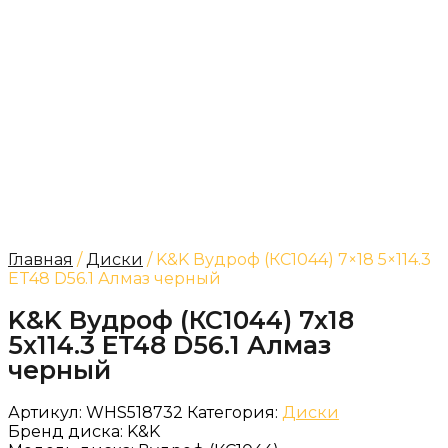
Главная
/
Диски
/ K&K Вудроф (КС1044) 7×18 5×114.3
ET48 D56.1 Алмаз черный
K&K Вудроф (КС1044) 7x18
5x114.3 ET48 D56.1 Алмаз
черный
Артикул:
WHS518732
Категория:
Диски
Бренд диска:
K&K