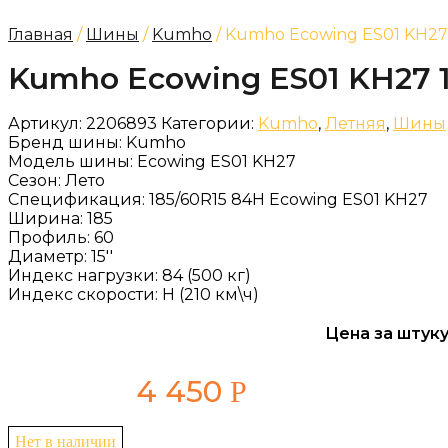
Главная
/
Шины
/
Kumho
/ Kumho Ecowing ES01 KH27 
Kumho Ecowing ES01 KH27 1
Артикул:
2206893
Категории:
Kumho
,
Летняя
,
Шины
Бренд шины:
Kumho
Модель шины:
Ecowing ES01 KH27
Сезон:
Лето
Спецификация:
185/60R15 84H Ecowing ES01 KH27
Ширина:
185
Профиль:
60
Диаметр:
15''
Индекс нагрузки:
84 (500 кг)
Индекс скорости:
H (210 км\ч)
Цена за штуку
4 450
Р
Нет в наличии