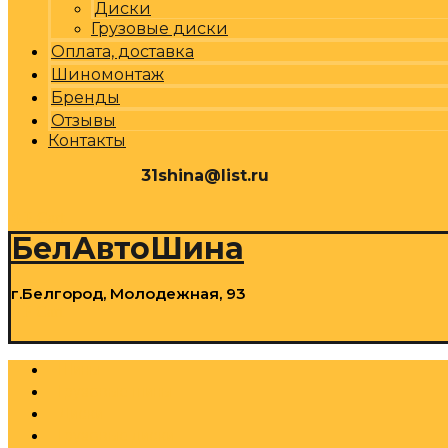
Диски
Грузовые диски
Оплата, доставка
Шиномонтаж
Бренды
Отзывы
Контакты
31shina@list.ru
0
Р
Cart
БелАвтоШина
г.Белгород, Молодежная, 93
0
Р
Cart
Шины
Грузовые шины
Диски
Грузовые диски