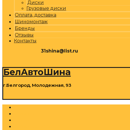
Диски
Грузовые диски
Оплата, доставка
Шиномонтаж
Бренды
Отзывы
Контакты
31shina@list.ru
0
Р
Cart
БелАвтоШина
г.Белгород, Молодежная, 93
0
Р
Cart
Шины
Грузовые шины
Диски
Грузовые диски