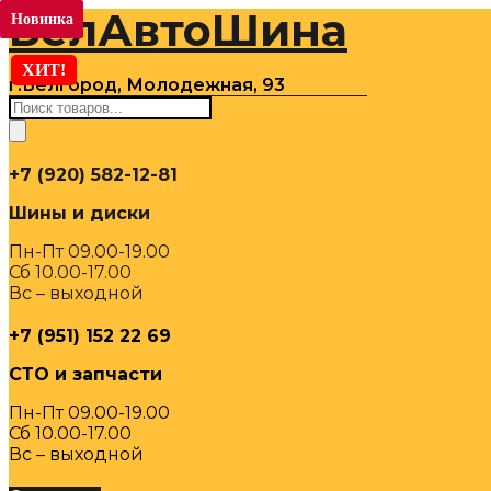
БелАвтоШина
Перейти
Новинка
Новинка
к
содержимому
ХИТ!
г.Белгород, Молодежная, 93
Поиск
товаров
+7 (920) 582-12-81
Шины и диски
Пн-Пт 09.00-19.00
Сб 10.00-17.00
Вс – выходной
+7 (951) 152 22 69
СТО и запчасти
Пн-Пт 09.00-19.00
Сб 10.00-17.00
Вс – выходной