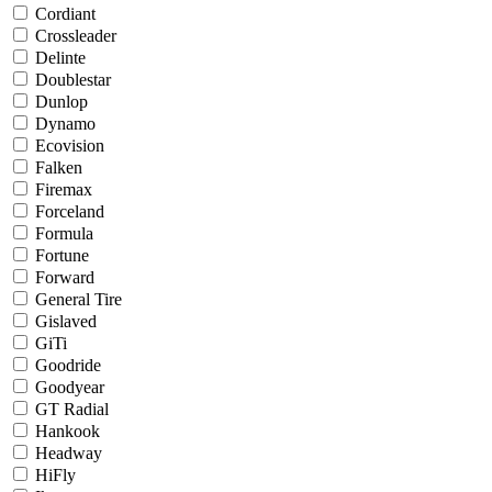
Cordiant
Crossleader
Delinte
Doublestar
Dunlop
Dynamo
Ecovision
Falken
Firemax
Forceland
Formula
Fortune
Forward
General Tire
Gislaved
GiTi
Goodride
Goodyear
GT Radial
Hankook
Headway
HiFly