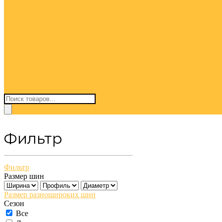
Поиск
товаров
Фильтр
Фильтр
Размер шин
Размер разношироких шин
Сезон
Все