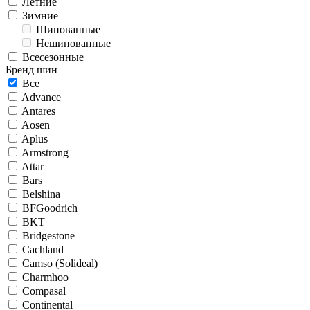
Летние
Зимние
Шипованные
Нешипованные
Всесезонные
Бренд шин
Все
Advance
Antares
Aosen
Aplus
Armstrong
Attar
Bars
Belshina
BFGoodrich
BKT
Bridgestone
Cachland
Camso (Solideal)
Charmhoo
Compasal
Continental