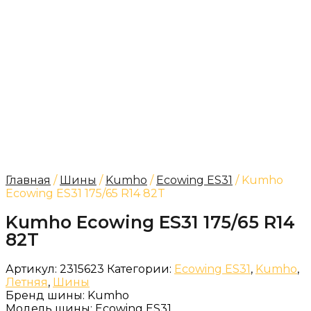
Главная
/
Шины
/
Kumho
/
Ecowing ES31
/ Kumho
Ecowing ES31 175/65 R14 82T
Kumho Ecowing ES31 175/65 R14
82T
Артикул:
2315623
Категории:
Ecowing ES31
,
Kumho
,
Летняя
,
Шины
Бренд шины:
Kumho
Модель шины:
Ecowing ES31