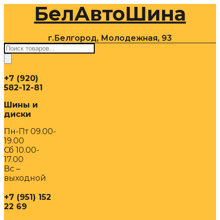
БелАвтоШина
Перейти
к
содержимому
г.Белгород, Молодежная, 93
Поиск
товаров
+7 (920)
582-12-81
Шины и
диски
Пн-Пт 09.00-
19.00
Сб 10.00-
17.00
Вс –
выходной
+7 (951) 152
22 69