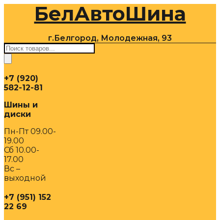
БелАвтоШина
Перейти
к
содержимому
г.Белгород, Молодежная, 93
Поиск
товаров
+7 (920)
582-12-81
Шины и
диски
Пн-Пт 09.00-
19.00
Сб 10.00-
17.00
Вс –
выходной
+7 (951) 152
22 69