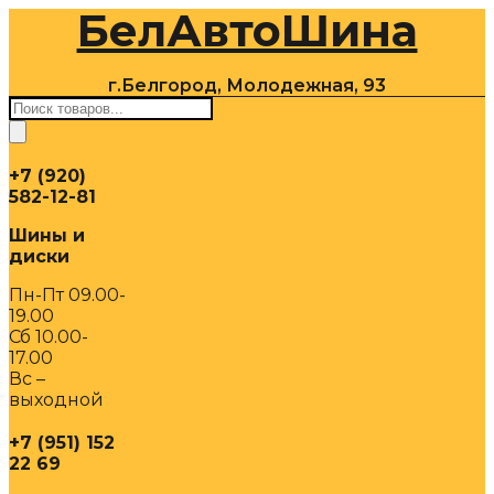
БелАвтоШина
Перейти
к
содержимому
г.Белгород, Молодежная, 93
Поиск
товаров
+7 (920)
582-12-81
Шины и
диски
Пн-Пт 09.00-
19.00
Сб 10.00-
17.00
Вс –
выходной
+7 (951) 152
22 69