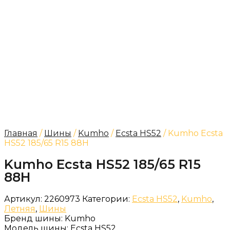
Главная
/
Шины
/
Kumho
/
Ecsta HS52
/ Kumho Ecsta
HS52 185/65 R15 88H
Kumho Ecsta HS52 185/65 R15
88H
Артикул:
2260973
Категории:
Ecsta HS52
,
Kumho
,
Летняя
,
Шины
Бренд шины:
Kumho
Модель шины:
Ecsta HS52