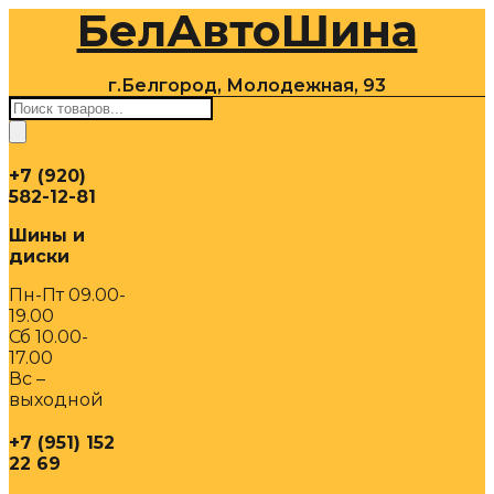
БелАвтоШина
Перейти
к
содержимому
г.Белгород, Молодежная, 93
Поиск
товаров
+7 (920)
582-12-81
Шины и
диски
Пн-Пт 09.00-
19.00
Сб 10.00-
17.00
Вс –
выходной
+7 (951) 152
22 69