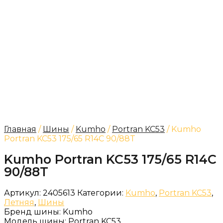
Главная
/
Шины
/
Kumho
/
Portran KC53
/ Kumho
Portran KC53 175/65 R14C 90/88T
Kumho Portran KC53 175/65 R14C
90/88T
Артикул:
2405613
Категории:
Kumho
,
Portran KC53
,
Летняя
,
Шины
Бренд шины:
Kumho
Модель шины:
Portran KC53