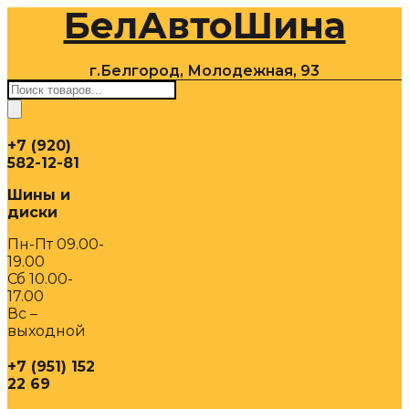
БелАвтоШина
Перейти
к
содержимому
г.Белгород, Молодежная, 93
Поиск
товаров
+7 (920)
582-12-81
Шины и
диски
Пн-Пт 09.00-
19.00
Сб 10.00-
17.00
Вс –
выходной
+7 (951) 152
22 69