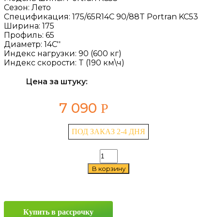
Сезон:
Лето
Спецификация:
175/65R14C 90/88T Portran KC53
Ширина:
175
Профиль:
65
Диаметр:
14C''
Индекс нагрузки:
90 (600 кг)
Индекс скорости:
T (190 км\ч)
Цена за штуку:
7 090
Р
ПОД ЗАКАЗ 2-4 ДНЯ
Количество
товара
В корзину
Kumho
Portran
KC53
175/65
R14C
Купить в рассрочку
90/88T