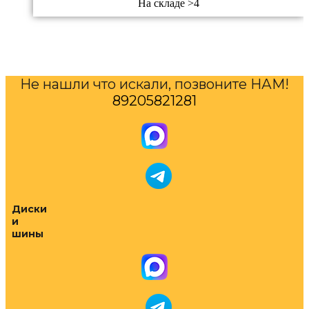
На складе >4
Не нашли что искали, позвоните НАМ!
89205821281
Диски
и
шины