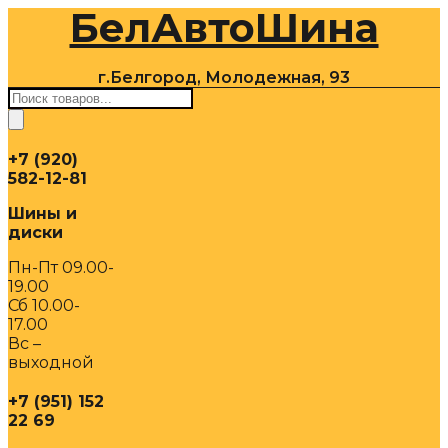
БелАвтоШина
Перейти
к
содержимому
г.Белгород, Молодежная, 93
Поиск
товаров
+7 (920)
582-12-81
Шины и
диски
Пн-Пт 09.00-
19.00
Сб 10.00-
17.00
Вс –
выходной
+7 (951) 152
22 69