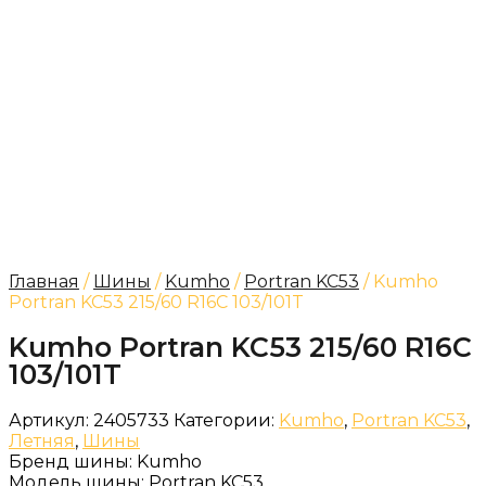
Главная
/
Шины
/
Kumho
/
Portran KC53
/ Kumho
Portran KC53 215/60 R16C 103/101T
Kumho Portran KC53 215/60 R16C
103/101T
Артикул:
2405733
Категории:
Kumho
,
Portran KC53
,
Летняя
,
Шины
Бренд шины:
Kumho
Модель шины:
Portran KC53