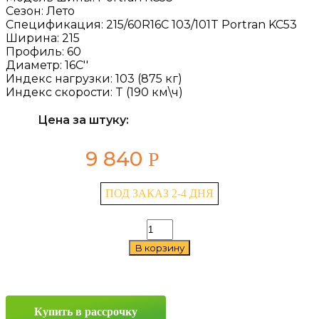
Сезон:
Лето
Спецификация:
215/60R16C 103/101T Portran KC53
Ширина:
215
Профиль:
60
Диаметр:
16C''
Индекс нагрузки:
103 (875 кг)
Индекс скорости:
T (190 км\ч)
Цена за штуку:
9 840
Р
ПОД ЗАКАЗ 2-4 ДНЯ
Количество
товара
В корзину
Kumho
Portran
KC53
215/60
R16C
Купить в рассрочку
103/101T