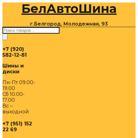
БелАвтоШина
Перейти
к
содержимому
г.Белгород, Молодежная, 93
Поиск
товаров
+7 (920)
582-12-81
Шины и
диски
Пн-Пт 09.00-
19.00
Сб 10.00-
17.00
Вс –
выходной
+7 (951) 152
22 69