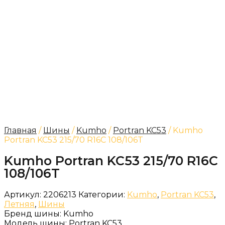
Главная
/
Шины
/
Kumho
/
Portran KC53
/ Kumho
Portran KC53 215/70 R16C 108/106T
Kumho Portran KC53 215/70 R16C
108/106T
Артикул:
2206213
Категории:
Kumho
,
Portran KC53
,
Летняя
,
Шины
Бренд шины:
Kumho
Модель шины:
Portran KC53