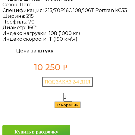
Сезон:
Лето
Спецификация:
215/70R16C 108/106T Portran KC53
Ширина:
215
Профиль:
70
Диаметр:
16C''
Индекс нагрузки:
108 (1000 кг)
Индекс скорости:
T (190 км\ч)
Цена за штуку:
10 250
Р
ПОД ЗАКАЗ 2-4 ДНЯ
Количество
товара
В корзину
Kumho
Portran
KC53
215/70
R16C
Купить в рассрочку
108/106T