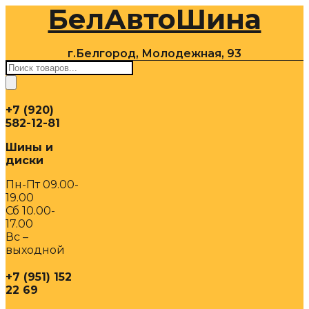
БелАвтоШина
Перейти
к
содержимому
г.Белгород, Молодежная, 93
Поиск
товаров
+7 (920)
582-12-81
Шины и
диски
Пн-Пт 09.00-
19.00
Сб 10.00-
17.00
Вс –
выходной
+7 (951) 152
22 69