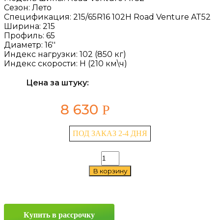
Сезон:
Лето
Спецификация:
215/65R16 102H Road Venture AT52
Ширина:
215
Профиль:
65
Диаметр:
16''
Индекс нагрузки:
102 (850 кг)
Индекс скорости:
H (210 км\ч)
Цена за штуку:
8 630
Р
ПОД ЗАКАЗ 2-4 ДНЯ
Количество
товара
В корзину
Kumho
Road
Venture
AT52
215/65
Купить в рассрочку
R16