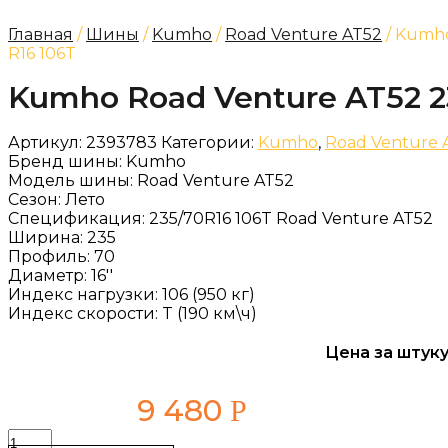
Главная
/
Шины
/
Kumho
/
Road Venture AT52
/ Kumho
R16 106T
Kumho Road Venture AT52 2
Артикул:
2393783
Категории:
Kumho
,
Road Venture 
Бренд шины:
Kumho
Модель шины:
Road Venture AT52
Сезон:
Лето
Спецификация:
235/70R16 106T Road Venture AT52
Ширина:
235
Профиль:
70
Диаметр:
16''
Индекс нагрузки:
106 (950 кг)
Индекс скорости:
T (190 км\ч)
Цена за штуку
9 480
Р
Количество