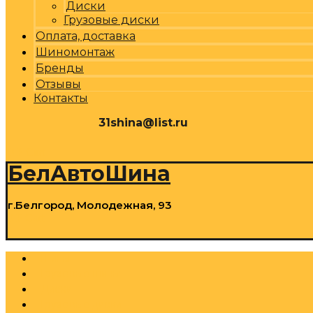
Диски
Грузовые диски
Оплата, доставка
Шиномонтаж
Бренды
Отзывы
Контакты
31shina@list.ru
0
Р
Cart
БелАвтоШина
г.Белгород, Молодежная, 93
0
Р
Cart
Шины
Грузовые шины
Диски
Грузовые диски