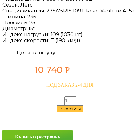
Сезон:
Лето
Спецификация:
235/75R15 109T Road Venture AT52
Ширина:
235
Профиль:
75
Диаметр:
15''
Индекс нагрузки:
109 (1030 кг)
Индекс скорости:
T (190 км\ч)
Цена за штуку:
10 740
Р
ПОД ЗАКАЗ 2-4 ДНЯ
Количество
товара
В корзину
Kumho
Road
Venture
AT52
235/75
Купить в рассрочку
R15