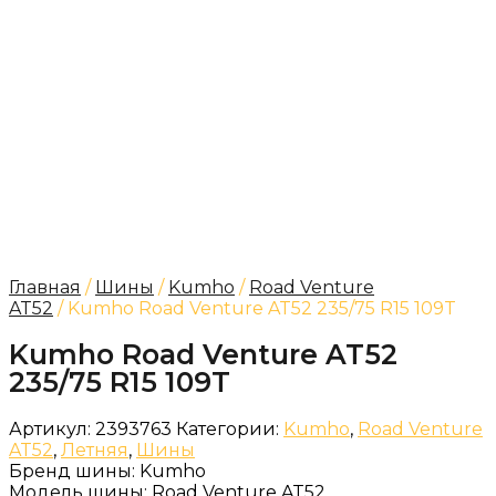
Главная
/
Шины
/
Kumho
/
Road Venture
AT52
/ Kumho Road Venture AT52 235/75 R15 109T
Kumho Road Venture AT52
235/75 R15 109T
Артикул:
2393763
Категории:
Kumho
,
Road Venture
AT52
,
Летняя
,
Шины
Бренд шины:
Kumho
Модель шины:
Road Venture AT52