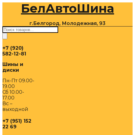
БелАвтоШина
Перейти
к
содержимому
г.Белгород, Молодежная, 93
Поиск
товаров
+7 (920)
582-12-81
Шины и
диски
Пн-Пт 09.00-
19.00
Сб 10.00-
17.00
Вс –
выходной
+7 (951) 152
22 69