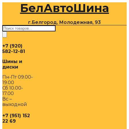
БелАвтоШина
Перейти
к
содержимому
г.Белгород, Молодежная, 93
Поиск
товаров
+7 (920)
582-12-81
Шины и
диски
Пн-Пт 09.00-
19.00
Сб 10.00-
17.00
Вс –
выходной
+7 (951) 152
22 69