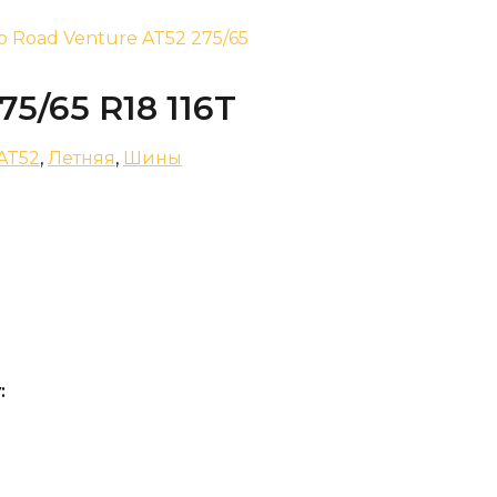
 Road Venture AT52 275/65
5/65 R18 116T
AT52
,
Летняя
,
Шины
: