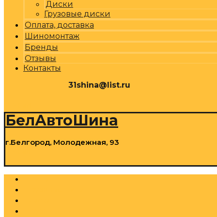
Диски
Грузовые диски
Оплата, доставка
Шиномонтаж
Бренды
Отзывы
Контакты
31shina@list.ru
0
Р
Cart
БелАвтоШина
г.Белгород, Молодежная, 93
0
Р
Cart
Шины
Грузовые шины
Диски
Грузовые диски