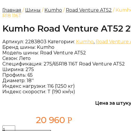
Главная
/
Шины
/
Kumho
/
Road Venture AT52
/ Kumho
R18 116T
Kumho Road Venture AT52 27
Артикул:
2283803
Категории:
Kumho
,
Road Venture 
Бренд шины:
Kumho
Модель шины:
Road Venture AT52
Сезон:
Лето
Спецификация:
275/65R18 116T Road Venture AT52
Ширина:
275
Профиль:
65
Диаметр:
18''
Индекс нагрузки:
116 (1250 кг)
Индекс скорости:
T (190 км\ч)
Цена за штуку
20 960
Р
Количество