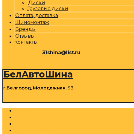
Диски
Грузовые диски
Оплата, доставка
Шиномонтаж
Бренды
Отзывы
Контакты
31shina@list.ru
0
Р
Cart
БелАвтоШина
г.Белгород, Молодежная, 93
0
Р
Cart
Шины
Грузовые шины
Диски
Грузовые диски