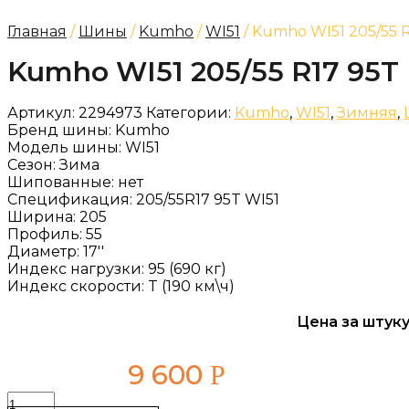
Главная
/
Шины
/
Kumho
/
WI51
/ Kumho WI51 205/55 
Kumho WI51 205/55 R17 95T
Артикул:
2294973
Категории:
Kumho
,
WI51
,
Зимняя
,
Бренд шины:
Kumho
Модель шины:
WI51
Сезон:
Зима
Шипованные:
нет
Спецификация:
205/55R17 95T WI51
Ширина:
205
Профиль:
55
Диаметр:
17''
Индекс нагрузки:
95 (690 кг)
Индекс скорости:
T (190 км\ч)
Цена за штуку
9 600
Р
Количество