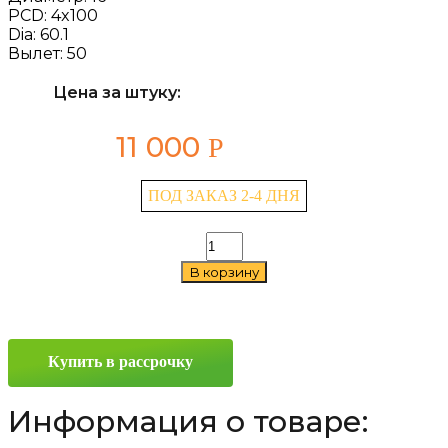
PCD:
4x100
Dia:
60.1
Вылет:
50
Цена за штуку:
11 000
Р
ПОД ЗАКАЗ 2-4 ДНЯ
Количество
товара
В корзину
LS
786
6x16
4x100
ET50
Купить в рассрочку
D60.1
GMF
Информация о товаре: