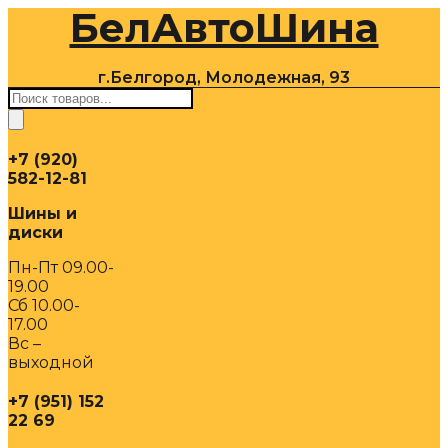
БелАвтоШина
Перейти
к
содержимому
г.Белгород, Молодежная, 93
Поиск
товаров
+7 (920)
582-12-81
Шины и
диски
Пн-Пт 09.00-
19.00
Сб 10.00-
17.00
Вс –
выходной
+7 (951) 152
22 69