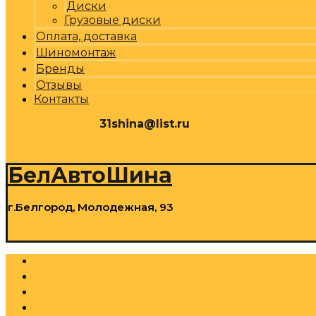
Диски
Грузовые диски
Оплата, доставка
Шиномонтаж
Бренды
Отзывы
Контакты
31shina@list.ru
0
Р
Cart
БелАвтоШина
г.Белгород, Молодежная, 93
0
Р
Cart
Шины
Грузовые шины
Диски
Грузовые диски