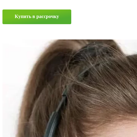
6.5x15
4x100
ET40
Купить в рассрочку
D73.1
SF
Прокрутка
вверх