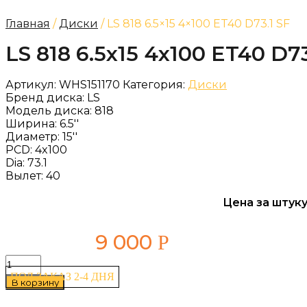
Главная
/
Диски
/ LS 818 6.5×15 4×100 ET40 D73.1 SF
LS 818 6.5x15 4x100 ET40 D73
Артикул:
WHS151170
Категория:
Диски
Бренд диска:
LS
Модель диска:
818
Ширина:
6.5''
Диаметр:
15''
PCD:
4x100
Dia:
73.1
Вылет:
40
Цена за штуку
9 000
Р
Количество
товара
ПОД ЗАКАЗ 2-4 ДНЯ
В корзину
LS
818