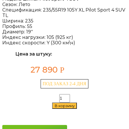
Сезон:
Лето
Спецификация:
235/55R19 105Y XL Pilot Sport 4 SUV
TL
Ширина:
235
Профиль:
55
Диаметр:
19''
Индекс нагрузки:
105 (925 кг)
Индекс скорости:
Y (300 км\ч)
Цена за штуку:
27 890
Р
ПОД ЗАКАЗ 2-4 ДНЯ
Количество
товара
В корзину
Michelin
Pilot
Sport
4
SUV