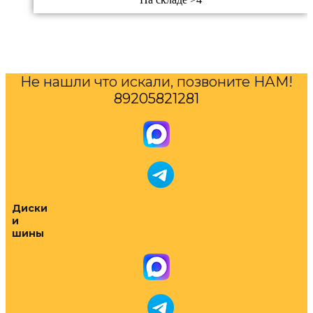
Не нашли что искали, позвоните НАМ!
89205821281
Диски
и
шины