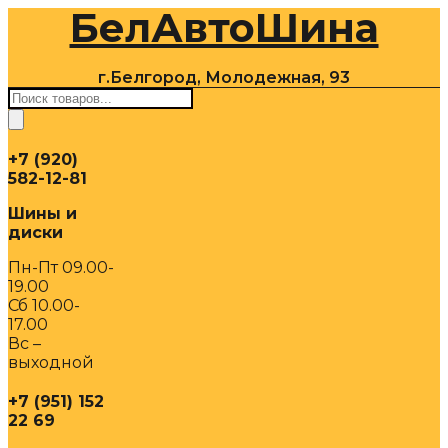
БелАвтоШина
Перейти
к
содержимому
г.Белгород, Молодежная, 93
Поиск
товаров
+7 (920)
582-12-81
Шины и
диски
Пн-Пт 09.00-
19.00
Сб 10.00-
17.00
Вс –
выходной
+7 (951) 152
22 69