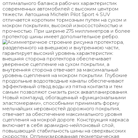
оптимального баланса рабочих характеристик
современных автомобилей с высоким центром
тяжести. Автошина Michelin Pilot Sport 4 SUV
отличается коротким тормозным путем на сухом и
мокром покрытиях, высокой износостойкостью и
прочностью. При ширине 275 миллиметров и более
протектор шины имеет дополнительное ребро.
Асимметричное строение рисунка протектора,
разделенного на внешнюю и внутреннюю части,
гарантирует высокий уровень характеристик:
внешняя сторона протектора обеспечивает
уверенное сцепление на сухом покрытии, а
внутренняя сторона отвечает за максимальный
уровень сцепления на мокром покрытии. Глубокие
продольные водоотводные каналы обеспечивают
эффективный отвод воды из пятна контакта и тем
самым позволяют снизить риск аквапланирования.
Новый компаунд, обогащенный «функциональными
эластомерами», способными принимать форму
мельчайших неровностей дорожного покрытия,
отвечает за обеспечение максимального уровня
сцепления на мокрой дороге. Конструкция каркаса
включает в себя арамидно-нейлоновый слой,
повышающий стабильность шины на сверхвысоких
скоростях. Оптимизированная геометрическая