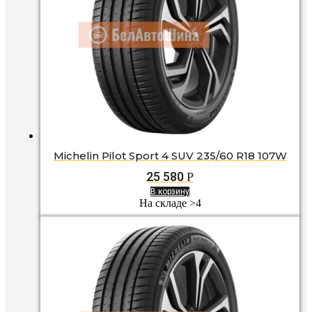
Michelin Pilot Sport 4 SUV 235/60 R18 107W
25 580
Р
В корзину
На складе >4