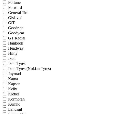
Fortune
Forward
General Tire
Gislaved
GiTi
Goodride
Goodyear
GT Radial
Hankook
Headway
HiFly
Ikon
Ikon Tyres
Ikon Tyres (Nokian Tyres)
Joyroad
Kama
Kapsen
Kelly
Kleber
Kormoran
Kumho
Landsail