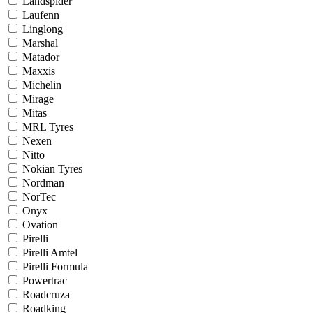
Landspider
Laufenn
Linglong
Marshal
Matador
Maxxis
Michelin
Mirage
Mitas
MRL Tyres
Nexen
Nitto
Nokian Tyres
Nordman
NorTec
Onyx
Ovation
Pirelli
Pirelli Amtel
Pirelli Formula
Powertrac
Roadcruza
Roadking