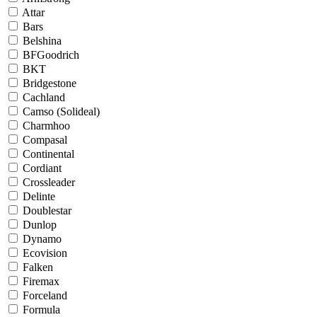
Attar
Bars
Belshina
BFGoodrich
BKT
Bridgestone
Cachland
Camso (Solideal)
Charmhoo
Compasal
Continental
Cordiant
Crossleader
Delinte
Doublestar
Dunlop
Dynamo
Ecovision
Falken
Firemax
Forceland
Formula