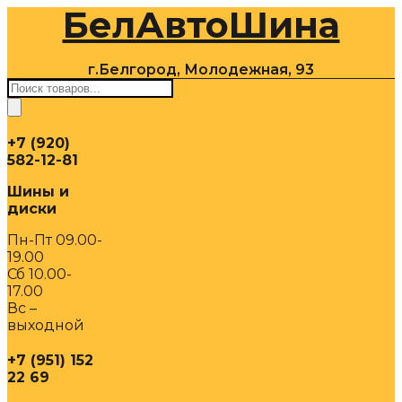
БелАвтоШина
Перейти
к
содержимому
г.Белгород, Молодежная, 93
Поиск
товаров
+7 (920)
582-12-81
Шины и
диски
Пн-Пт 09.00-
19.00
Сб 10.00-
17.00
Вс –
выходной
+7 (951) 152
22 69