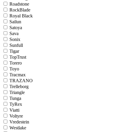
Roadstone
RockBlade
Royal Black
Sailun
Satoya
Sava
Sonix
Sunfull
Tigar
TopTrust
Torero
Toyo
Tracmax
TRAZANO
Trelleborg
Triangle
Tunga
TyRex
Viatti
Voltyre
Vredestein
Westlake