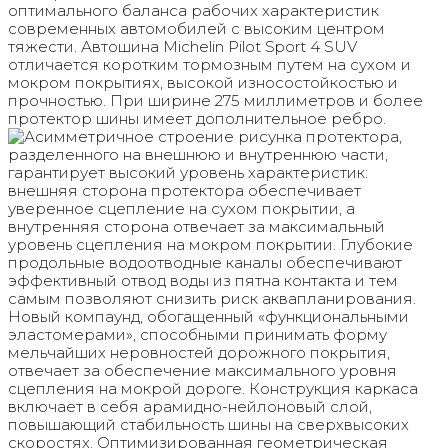
оптимального баланса рабочих характеристик
современных автомобилей с высоким центром
тяжести. Автошина Michelin Pilot Sport 4 SUV
отличается коротким тормозным путем на сухом и
мокром покрытиях, высокой износостойкостью и
прочностью. При ширине 275 миллиметров и более
протектор шины имеет дополнительное ребро.
Асимметричное строение рисунка протектора,
разделенного на внешнюю и внутреннюю части,
гарантирует высокий уровень характеристик:
внешняя сторона протектора обеспечивает
уверенное сцепление на сухом покрытии, а
внутренняя сторона отвечает за максимальный
уровень сцепления на мокром покрытии. Глубокие
продольные водоотводные каналы обеспечивают
эффективный отвод воды из пятна контакта и тем
самым позволяют снизить риск аквапланирования.
Новый компаунд, обогащенный «функциональными
эластомерами», способными принимать форму
мельчайших неровностей дорожного покрытия,
отвечает за обеспечение максимального уровня
сцепления на мокрой дороге. Конструкция каркаса
включает в себя арамидно-нейлоновый слой,
повышающий стабильность шины на сверхвысоких
скоростях. Оптимизированная геометрическая