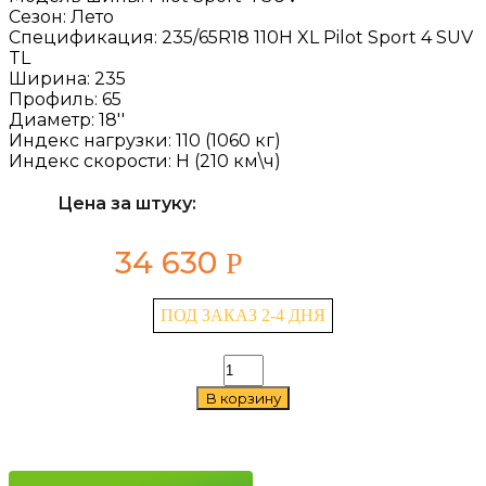
Сезон:
Лето
Спецификация:
235/65R18 110H XL Pilot Sport 4 SUV
TL
Ширина:
235
Профиль:
65
Диаметр:
18''
Индекс нагрузки:
110 (1060 кг)
Индекс скорости:
H (210 км\ч)
Цена за штуку:
34 630
Р
ПОД ЗАКАЗ 2-4 ДНЯ
Количество
товара
В корзину
Michelin
Pilot
Sport
4
SUV