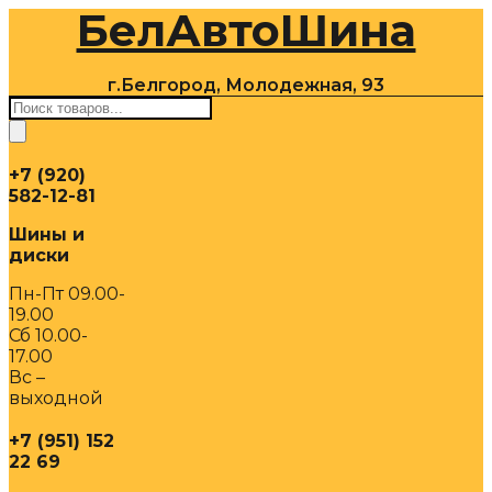
БелАвтоШина
Перейти
к
содержимому
г.Белгород, Молодежная, 93
Поиск
товаров
+7 (920)
582-12-81
Шины и
диски
Пн-Пт 09.00-
19.00
Сб 10.00-
17.00
Вс –
выходной
+7 (951) 152
22 69