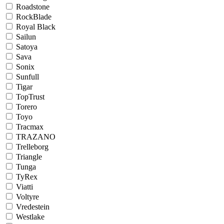
Roadstone
RockBlade
Royal Black
Sailun
Satoya
Sava
Sonix
Sunfull
Tigar
TopTrust
Torero
Toyo
Tracmax
TRAZANO
Trelleborg
Triangle
Tunga
TyRex
Viatti
Voltyre
Vredestein
Westlake