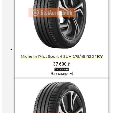
Michelin Pilot Sport 4 SUV 275/45 R20 110Y
37 600
Р
В корзину
На складе >4