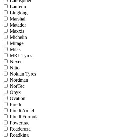
Landspider
Laufenn
Linglong
Marshal
Matador
Maxxis
Michelin
Mirage
Mitas
MRL Tyres
Nexen
Nitto
Nokian Tyres
Nordman
NorTec
Onyx
Ovation
Pirelli
Pirelli Amtel
Pirelli Formula
Powertrac
Roadcruza
Roadking