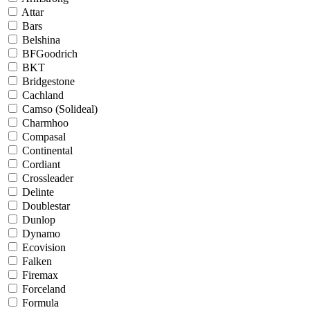
Attar
Bars
Belshina
BFGoodrich
BKT
Bridgestone
Cachland
Camso (Solideal)
Charmhoo
Compasal
Continental
Cordiant
Crossleader
Delinte
Doublestar
Dunlop
Dynamo
Ecovision
Falken
Firemax
Forceland
Formula