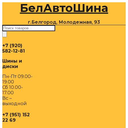
БелАвтоШина
Перейти
к
содержимому
г.Белгород, Молодежная, 93
Поиск
товаров
+7 (920)
582-12-81
Шины и
диски
Пн-Пт 09.00-
19.00
Сб 10.00-
17.00
Вс –
выходной
+7 (951) 152
22 69