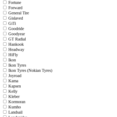
Fortune
Forward
General Tire
Gislaved
GiTi
Goodride
Goodyear
GT Radial
Hankook
Headway
HiFly
Ikon
Ikon Tyres
Ikon Tyres (Nokian Tyres)
Joyroad
Kama
Kapsen
Kelly
Kleber
Kormoran
Kumho
Landsail