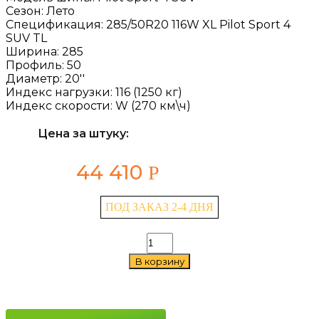
Сезон:
Лето
Спецификация:
285/50R20 116W XL Pilot Sport 4
SUV TL
Ширина:
285
Профиль:
50
Диаметр:
20''
Индекс нагрузки:
116 (1250 кг)
Индекс скорости:
W (270 км\ч)
Цена за штуку:
44 410
Р
ПОД ЗАКАЗ 2-4 ДНЯ
Количество
товара
В корзину
Michelin
Pilot
Sport
4
SUV