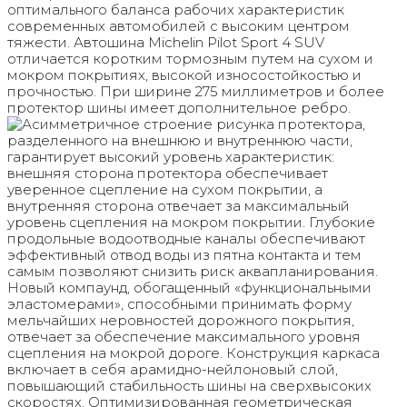
оптимального баланса рабочих характеристик
современных автомобилей с высоким центром
тяжести. Автошина Michelin Pilot Sport 4 SUV
отличается коротким тормозным путем на сухом и
мокром покрытиях, высокой износостойкостью и
прочностью. При ширине 275 миллиметров и более
протектор шины имеет дополнительное ребро.
Асимметричное строение рисунка протектора,
разделенного на внешнюю и внутреннюю части,
гарантирует высокий уровень характеристик:
внешняя сторона протектора обеспечивает
уверенное сцепление на сухом покрытии, а
внутренняя сторона отвечает за максимальный
уровень сцепления на мокром покрытии. Глубокие
продольные водоотводные каналы обеспечивают
эффективный отвод воды из пятна контакта и тем
самым позволяют снизить риск аквапланирования.
Новый компаунд, обогащенный «функциональными
эластомерами», способными принимать форму
мельчайших неровностей дорожного покрытия,
отвечает за обеспечение максимального уровня
сцепления на мокрой дороге. Конструкция каркаса
включает в себя арамидно-нейлоновый слой,
повышающий стабильность шины на сверхвысоких
скоростях. Оптимизированная геометрическая