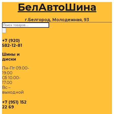
БелАвтоШина
Перейти
к
содержимому
г.Белгород, Молодежная, 93
Поиск
товаров
+7 (920)
582-12-81
Шины и
диски
Пн-Пт 09.00-
19.00
Сб 10.00-
17.00
Вс –
выходной
+7 (951) 152
22 69