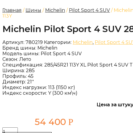
Главная
/
Шины
/
Michelin
/
Pilot Sport 4 SUV
/ Micheli
113Y
Michelin Pilot Sport 4 SUV 2
Артикул:
780219
Категории:
Michelin
,
Pilot Sport 4 SU
Бренд шины:
Michelin
Модель шины:
Pilot Sport 4 SUV
Сезон:
Лето
Спецификация:
285/45R21 113Y XL Pilot Sport 4 SUV T
Ширина:
285
Профиль:
45
Диаметр:
21''
Индекс нагрузки:
113 (1150 кг)
Индекс скорости:
Y (300 км\ч)
Цена за штуку
54 400
Р
Количество