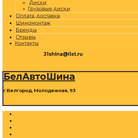
Диски
Грузовые диски
Оплата, доставка
Шиномонтаж
Бренды
Отзывы
Контакты
31shina@list.ru
0
Р
Cart
БелАвтоШина
г.Белгород, Молодежная, 93
0
Р
Cart
Шины
Грузовые шины
Диски
Грузовые диски