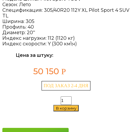
Сезон:
Лето
Спецификация:
305/40R20 112Y XL Pilot Sport 4 SUV
TL
Ширина:
305
Профиль:
40
Диаметр:
20''
Индекс нагрузки:
112 (1120 кг)
Индекс скорости:
Y (300 км\ч)
Цена за штуку:
50 150
Р
ПОД ЗАКАЗ 2-4 ДНЯ
Количество
товара
В корзину
Michelin
Pilot
Sport
4
SUV