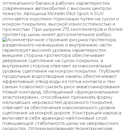
оптимального баланса рабочих характеристик
современных автомобилей с высоким центром
тяжести. Автошина Michelin Pilot Sport 4 SUV
отличается коротким тормозным путем на сухом и
мокром покрытиях, высокой износостойкостью и
прочностью. При ширине 275 миллиметров и более
протектор шины имеет дополнительное ребро.
Асимметричное строение рисунка протектора,
разделенного на внешнюю и внутреннюю части,
гарантирует высокий уровень характеристик:
внешняя сторона протектора обеспечивает
уверенное сцепление на сухом покрытии, а
внутренняя сторона отвечает за максимальный
уровень сцепления на мокром покрытии. Глубокие
продольные водоотводные каналы обеспечивают
эффективный отвод воды из пятна контакта и тем
самым позволяют снизить риск аквапланирования.
Новый компаунд, обогащенный «функциональными
эластомерами», способными принимать форму
мельчайших неровностей дорожного покрытия,
отвечает за обеспечение максимального уровня
сцепления на мокрой дороге. Конструкция каркаса
включает в себя арамидно-нейлоновый слой,
повышающий стабильность шины на сверхвысоких
скоростях. Оптимизированная геометрическая