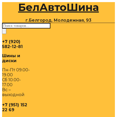
БелАвтоШина
Перейти
к
содержимому
г.Белгород, Молодежная, 93
Поиск
товаров
+7 (920)
582-12-81
Шины и
диски
Пн-Пт 09.00-
19.00
Сб 10.00-
17.00
Вс –
выходной
+7 (951) 152
22 69