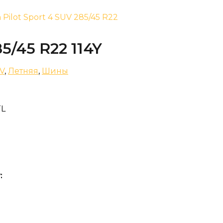
n Pilot Sport 4 SUV 285/45 R22
85/45 R22 114Y
UV
,
Летняя
,
Шины
TL
: