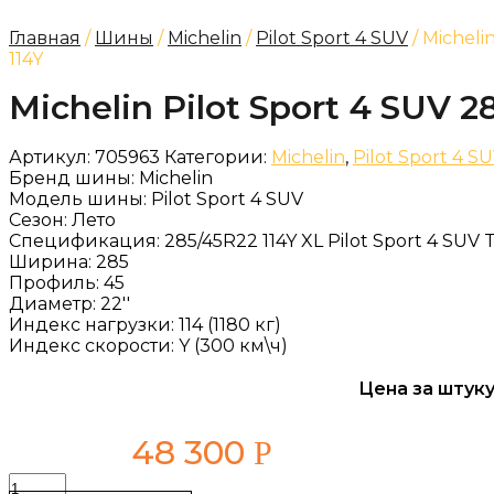
Главная
/
Шины
/
Michelin
/
Pilot Sport 4 SUV
/ Micheli
114Y
Michelin Pilot Sport 4 SUV 2
Артикул:
705963
Категории:
Michelin
,
Pilot Sport 4 S
Бренд шины:
Michelin
Модель шины:
Pilot Sport 4 SUV
Сезон:
Лето
Спецификация:
285/45R22 114Y XL Pilot Sport 4 SUV 
Ширина:
285
Профиль:
45
Диаметр:
22''
Индекс нагрузки:
114 (1180 кг)
Индекс скорости:
Y (300 км\ч)
Цена за штуку
48 300
Р
Количество