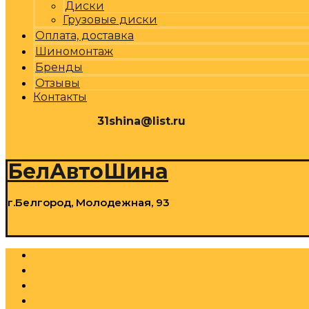
Диски
Грузовые диски
Оплата, доставка
Шиномонтаж
Бренды
Отзывы
Контакты
31shina@list.ru
0
Р
Cart
БелАвтоШина
г.Белгород, Молодежная, 93
0
Р
Cart
Шины
Грузовые шины
Диски
Грузовые диски