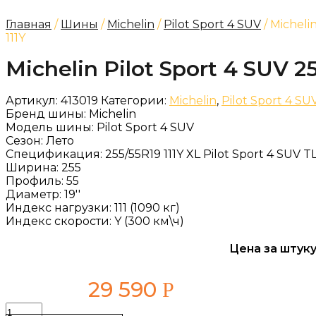
Главная
/
Шины
/
Michelin
/
Pilot Sport 4 SUV
/ Micheli
111Y
Michelin Pilot Sport 4 SUV 25
Артикул:
413019
Категории:
Michelin
,
Pilot Sport 4 SU
Бренд шины:
Michelin
Модель шины:
Pilot Sport 4 SUV
Сезон:
Лето
Спецификация:
255/55R19 111Y XL Pilot Sport 4 SUV T
Ширина:
255
Профиль:
55
Диаметр:
19''
Индекс нагрузки:
111 (1090 кг)
Индекс скорости:
Y (300 км\ч)
Цена за штуку
29 590
Р
Количество