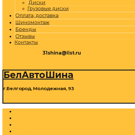
Диски
Грузовые диски
Оплата, доставка
Шиномонтаж
Бренды
Отзывы
Контакты
31shina@list.ru
0
Р
Cart
БелАвтоШина
г.Белгород, Молодежная, 93
0
Р
Cart
Шины
Грузовые шины
Диски
Грузовые диски