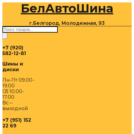
БелАвтоШина
Перейти
к
содержимому
г.Белгород, Молодежная, 93
Поиск
товаров
+7 (920)
582-12-81
Шины и
диски
Пн-Пт 09.00-
19.00
Сб 10.00-
17.00
Вс –
выходной
+7 (951) 152
22 69