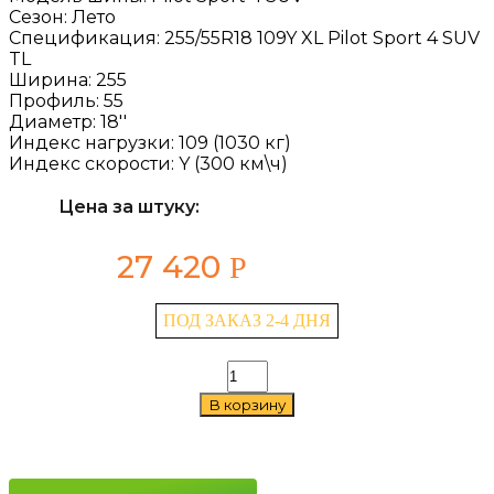
Сезон:
Лето
Спецификация:
255/55R18 109Y XL Pilot Sport 4 SUV
TL
Ширина:
255
Профиль:
55
Диаметр:
18''
Индекс нагрузки:
109 (1030 кг)
Индекс скорости:
Y (300 км\ч)
Цена за штуку:
27 420
Р
ПОД ЗАКАЗ 2-4 ДНЯ
Количество
товара
В корзину
Michelin
Pilot
Sport
4
SUV