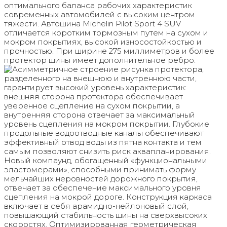
оптимального баланса рабочих характеристик
современных автомобилей с высоким центром
тяжести. Автошина Michelin Pilot Sport 4 SUV
отличается коротким тормозным путем на сухом и
мокром покрытиях, высокой износостойкостью и
прочностью. При ширине 275 миллиметров и более
протектор шины имеет дополнительное ребро.
Асимметричное строение рисунка протектора,
разделенного на внешнюю и внутреннюю части,
гарантирует высокий уровень характеристик:
внешняя сторона протектора обеспечивает
уверенное сцепление на сухом покрытии, а
внутренняя сторона отвечает за максимальный
уровень сцепления на мокром покрытии. Глубокие
продольные водоотводные каналы обеспечивают
эффективный отвод воды из пятна контакта и тем
самым позволяют снизить риск аквапланирования.
Новый компаунд, обогащенный «функциональными
эластомерами», способными принимать форму
мельчайших неровностей дорожного покрытия,
отвечает за обеспечение максимального уровня
сцепления на мокрой дороге. Конструкция каркаса
включает в себя арамидно-нейлоновый слой,
повышающий стабильность шины на сверхвысоких
скоростях. Оптимизированная геометрическая